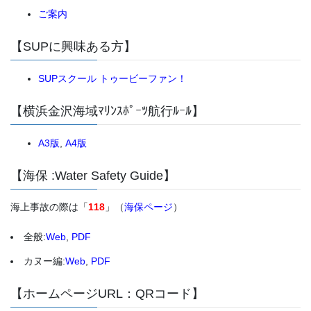
ご案内
【SUPに興味ある方】
SUPスクール トゥービーファン！
【横浜金沢海域ﾏﾘﾝｽﾎﾟｰﾂ航行ﾙｰﾙ】
A3版
,
A4版
【海保 :Water Safety Guide】
海上事故の際は「
118
」（
海保ページ
）
全般:
Web
,
PDF
カヌー編:
Web
,
PDF
【ホームページURL：QRコード】