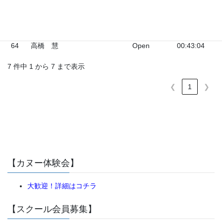
63
熱海 美紀
5
20
00:45:27
16
石原 勲
横浜カヌークラ
6
28
00:50:19
ブ
64
高橋 慧
Open
00:43:04
7 件中 1 から 7 まで表示
❮
1
❯
【カヌー体験会】
大歓迎！詳細はコチラ
【スクール会員募集】