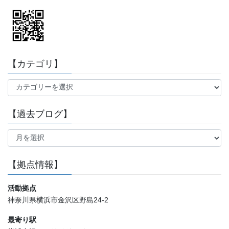
【カテゴリ】
【カ
テ
ゴ
【過去ブログ】
リ】
【過
去
ブ
ロ
【拠点情報】
グ】
活動拠点
神奈川県横浜市金沢区野島24-2
最寄り駅