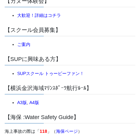
【カヌー体験会】
大歓迎！詳細はコチラ
【スクール会員募集】
ご案内
【SUPに興味ある方】
SUPスクール トゥービーファン！
【横浜金沢海域ﾏﾘﾝｽﾎﾟｰﾂ航行ﾙｰﾙ】
A3版
,
A4版
【海保 :Water Safety Guide】
海上事故の際は「
118
」（
海保ページ
）