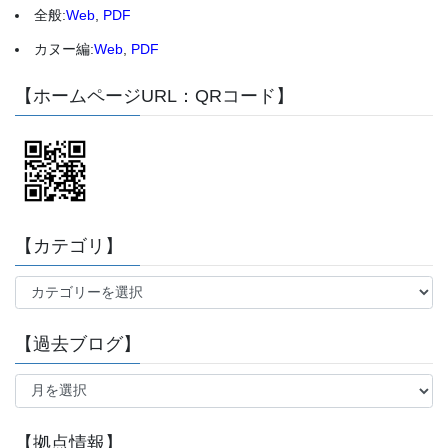
全般:
Web
,
PDF
カヌー編:
Web
,
PDF
【ホームページURL：QRコード】
【カテゴリ】
【カ
テ
ゴ
【過去ブログ】
リ】
【過
去
ブ
ロ
【拠点情報】